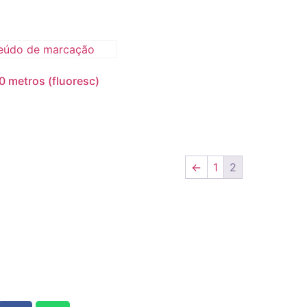
0 metros (fluoresc)
←
1
2